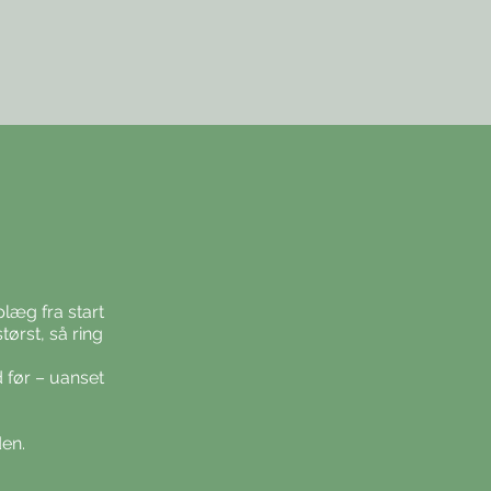
plæg fra start
tørst, så ring
 før – uanset
den.