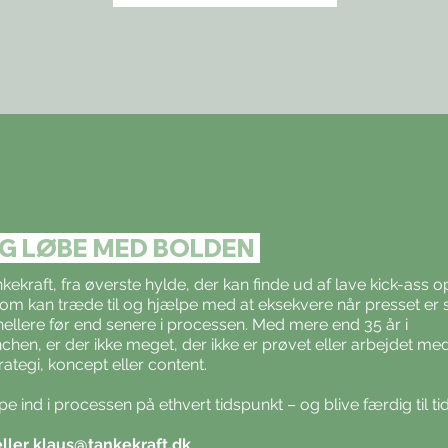
G LØBE MED BOLDEN
kekraft, fra øverste hylde, der kan finde ud af lave kick-ass o
r som kan træde til og hjælpe med at eksekvere når presset er s
– hellere før end senere i processen. Med mere end 35 år i
hen, er der ikke meget, der ikke er prøvet eller arbejdet med
rategi, koncept eller content.
e ind i processen på ethvert tidspunkt – og blive færdig til ti
ller
klaus@tankekraft.dk