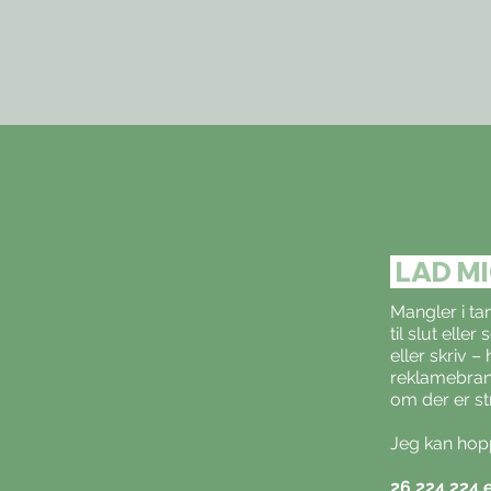
LAD MI
Mangler i tan
til slut elle
eller skriv 
reklamebranc
om der er st
Jeg kan hopp
26 224 224
e