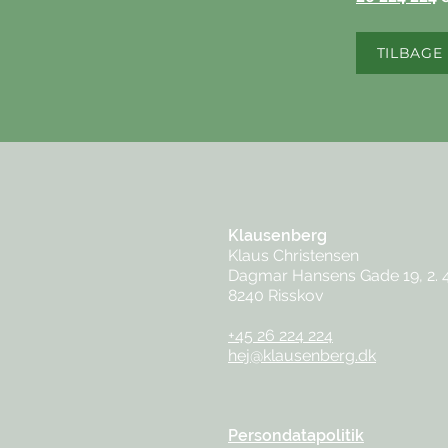
TILBAGE
Klausenberg
Klaus Christensen
Dagmar Hansens Gade 19, 2. 
8240 Risskov
+45 26 224 224
hej@klausenberg.dk
Persondatapolitik