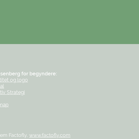
senberg for begyndere:
titet og logo
al
tiv Strategi
emap
em Factofly,
www.factofly.com