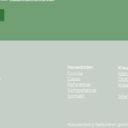
Hovedsider:
Klau
Forside
Iden
4
Cases
Digit
Referencer
Krea
Kompetencer
Kontakt
Sit
Klausenberg fakturerer genn